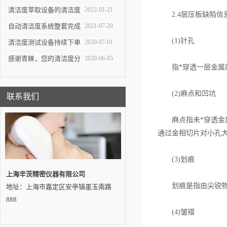
重要工具
生产中*一环
清洁度萃取设备的清洁度
2022-01-21
2.4层压板缺陷信
测试对于不同系统的组件
自动清洁度系统整套完成
2021-07-20
(1)针孔
有不同的意义
交付——吉林客户
清洁度测试设备持续下单
2020-07-01
感谢青睐，您的清洁度分
2020-06-05
指*穿透一层金属的
析设备即将发出…
(2)麻点和凹坑
联系我们
麻点指未*穿透金属
通过金相切片对小孔大
(3)划痕
上海辛茨精密仪器有限公司
划痕是指由尖锐物体
地址：上海市嘉定区安亭镇墨玉南路
888
(4)皱褶