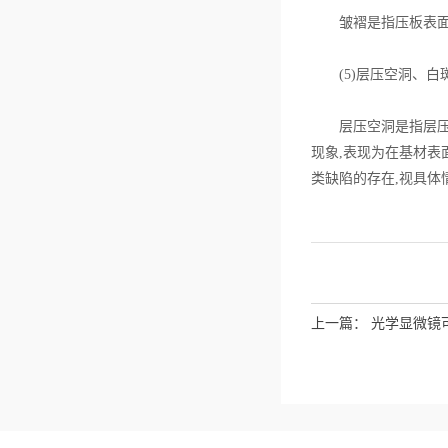
皱褶是指压板表面铜
(5)层压空洞、白
层压空洞是指层压板
现象,表现为在基材表
类缺陷的存在,视具体
上一篇：
光学显微镜