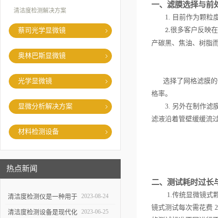
一、滤膜选择与前
清洁度检测解决方案
1. 目前作为颗
很多客户反映在
蔡司光学显微镜
2.
产碳黑、焦油、树脂
奥林巴斯显微镜
光学显微镜
选择了网格滤膜的情
格率。
显微分析解决方案
3. 另外在制作滤
滤液沿着管壁缓缓流过
材料检测设备
热点新闻
二、测试耗时过长
1.传统显微镜式
清洁度检测仪是一种用于
2023-08-24
镜式测试每次需花费 
评估物体表面清洁程度的
清洁度检测设备是现代化
2023-06-25