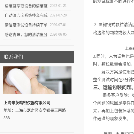
的测试标准不同进行
重要工具
生产中*一环
清洁度萃取设备的清洁度
2022-01-21
测试对于不同系统的组件
自动清洁度系统整套完成
2021-07-20
有不同的意义
交付——吉林客户
2.
显微镜式颗粒清洁
清洁度测试设备持续下单
2020-07-01
格边缘的颗粒或较大
感谢青睐，您的清洁度分
2020-06-05
析设备即将发出…
上图
3.
同时，人为调焦也是
联系我们
时，颗粒数量会增加
解决方案是使用扫描式
整个测试时间在3分钟
三、运输包装问题
很多客户反映：零
上海辛茨精密仪器有限公司
个问题的原因是零件
地址：上海市嘉定区安亭镇墨玉南路
来，再加上包装掉落
888
件磕碰的现象发生。