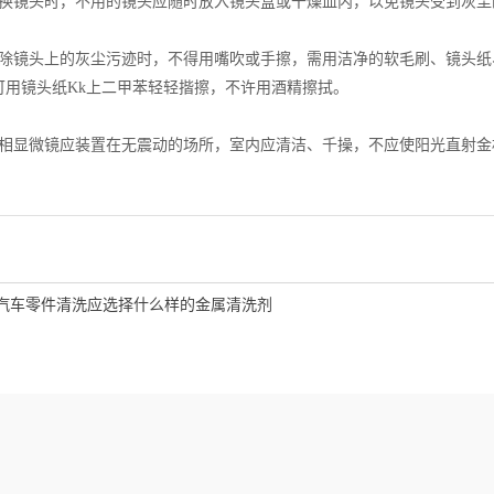
镜头时，不用的镜头应随时放入镜头盒或干燥皿内，以免镜头受到灰尘
镜头上的灰尘污迹时，不得用嘴吹或手擦，需用洁净的软毛刷、镜头纸、
可用镜头纸Kk上二甲苯轻轻揩擦，不许用酒精擦拭。
显微镜应装置在无震动的场所，室内应清洁、千操，不应使阳光直射金
汽车零件清洗应选择什么样的金属清洗剂