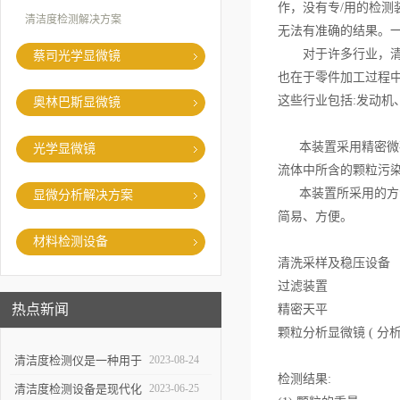
作，没有专/用的检测
清洁度检测解决方案
无法有准确的结果。
对于许多行业，清洁
蔡司光学显微镜
也在于零件加工过程
这些行业包括
:
发动机
奥林巴斯显微镜
本装置采用精密微孔
光学显微镜
流体中所含的颗粒污
本装置所采用的方法
显微分析解决方案
简易、方便。
材料检测设备
清洗采样及稳压设备
过滤装置
热点新闻
精密天平
颗粒分析显微镜
(
分
清洁度检测仪是一种用于
2023-08-24
检测结果
:
评估物体表面清洁程度的
清洁度检测设备是现代化
2023-06-25