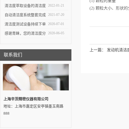
(1)
颗粒的重量
重要工具
生产中*一环
清洁度萃取设备的清洁度
2022-01-21
(2)
颗粒大小、形状的
测试对于不同系统的组件
自动清洁度系统整套完成
2021-07-20
有不同的意义
交付——吉林客户
清洁度测试设备持续下单
2020-07-01
感谢青睐，您的清洁度分
2020-06-05
析设备即将发出…
上一篇：
发动机清洁
联系我们
上海辛茨精密仪器有限公司
地址：上海市嘉定区安亭镇墨玉南路
888