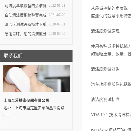
重要工具
生产中*一环
清洁度萃取设备的清洁度
2022-01-21
从质量控制的角度说
测试对于不同系统的组件
自动清洁度系统整套完成
2021-07-20
度测试的就是采用特
有不同的意义
交付——吉林客户
清洁度测试设备持续下单
2020-07-01
清洁度测试原理
感谢青睐，您的清洁度分
2020-06-05
析设备即将发出…
使用某种或多种机械
的颗粒重量、数量、
联系我们
清洁度测试对象
汽车功能零部件包括
清洁度测试标准
上海辛茨精密仪器有限公司
地址：上海市嘉定区安亭镇墨玉南路
VDA 19.1
技术清洁检
888
道路车辆
ISO 16232
--