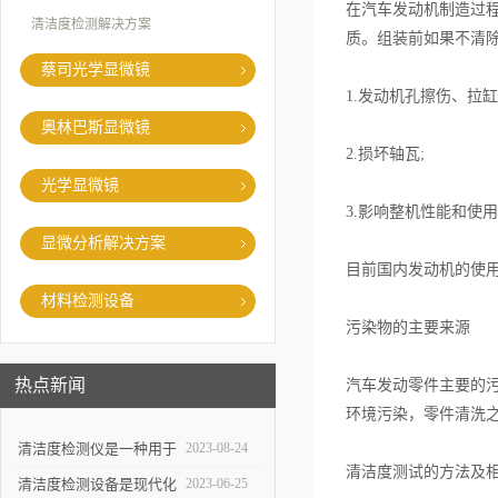
在汽车发动机制造过
清洁度检测解决方案
质。组装前如果不清
蔡司光学显微镜
1.
发动机孔擦伤、拉缸
奥林巴斯显微镜
2.
损坏轴瓦
;
光学显微镜
3.
影响整机性能和使用
显微分析解决方案
目前国内发动机的使
材料检测设备
污染物的主要来源
热点新闻
汽车发动零件主要的
环境污染，零件清洗
清洁度检测仪是一种用于
2023-08-24
清洁度测试的方法及
评估物体表面清洁程度的
清洁度检测设备是现代化
2023-06-25