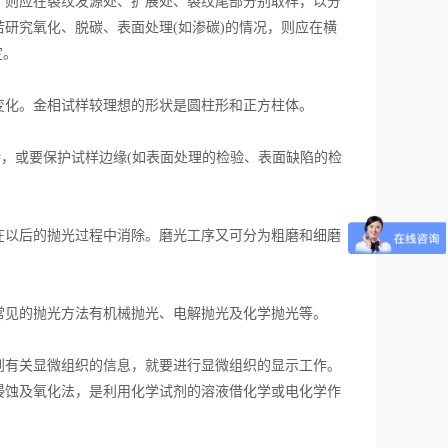
，则应在裂纹发源处、扩展处、裂纹尾部分别取样，以分
若研究氧化、脱碳、表面处理
(
如渗碳
)
的情况，则应在横
定。
变化。金相试样较理想的形状是圆柱形和正方柱体。
持，或要保护试样边缘
(
如表面处理的检验、表面缺陷的检
在以后的抛光过程中消除。磨光工序又可分为粗磨和细磨
常见的抛光方法有机械抛光、电解抛光及化学抛光等。
到有关显微组织的信息，就要进行显微组织的显示工作。
浸蚀及氧化法，是利用化学试剂的溶液借化学或电化学作