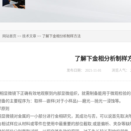
：
网站首页
>>
技术文章
>> 了解下金相分析制样方法
了解下金相分析制样
发布日期：
2021-11-01
浏览人气：
相显微镜下正确有效地观察到内部显微组织，就需制备能用于微观检验的
制备的主要程序为：取样—嵌样
(
对于小样品
)
—磨光—抛光一浸蚀等。
样原则
相显微镜对金属的一小部分进行金相研究，其成功与否，可以说首先取决
金相试样应从材料或零件在使用中最重要的部位截取
;
或是偏析、夹杂等缺