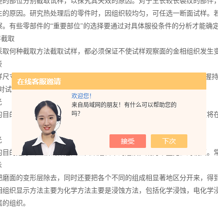
整的部位分别截取试样，以探究其失效的原因。对于生长较长裂纹的部件
生的原因。研究热处理后的零件时，因组织较均匀，可任选一断面试样。
察。有些零部件的“重要部位"的选择要通过对具体服役条件的分析才能确
样截取
采取何种截取方法截取试样，都必须保证不使试样观察面的金相组织发生
嵌
样尺寸过小、形状特殊
(
如金属碎片、丝材、薄片、细管、钢皮等
)
不易握
对试样进行夹持或镶嵌。
欢迎您！
光
来自局域网的朋友！有什么可以帮助您的
吗？
的目的是要能得到一个平整的磨面，这种磨面上还留有极细的磨痕，这将
光
的目的是除去金相试样磨面上由细磨留下的磨痕，成为平整无疵的镜面。
示
把磨面的变形层除去，同时还要把各个不同的组成相显著地区分开来，得
相组织显示方法主要为化学方法主要是浸蚀方法，包括化学浸蚀，电化学
属的组织。