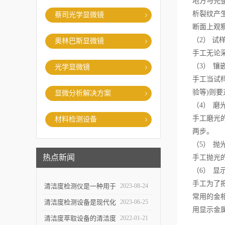
地方与完
析裂纹产
蔡司光学显微镜
断面上观
（2）
试
奥林巴斯显微镜
手工无论
（3）
镶
光学显微镜
手工当试
验等
)
则要
显微分析解决方案
（4）
磨
手工磨光
材料检测设备
两步。
（5）
抛
热点新闻
手工抛光
（6）
显
手工为了
清洁度检测仪是一种用于
2023-08-24
常用的金
评估物体表面清洁程度的
清洁度检测设备是现代化
2023-06-25
用显示金
重要工具
生产中*一环
清洁度萃取设备的清洁度
2022-01-21