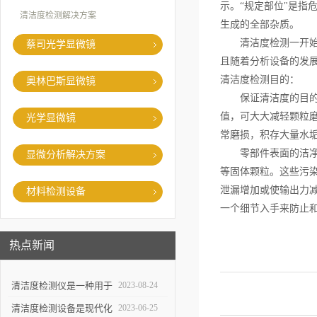
示。“规定部位"是指
清洁度检测解决方案
生成的全部杂质。
清洁度检测一开
蔡司光学显微镜
且随着分析设备的发
清洁度检测目的：
奥林巴斯显微镜
保证清洁度的目
值，可大大减轻颗粒
光学显微镜
常磨损，积存大量水
零部件表面的洁净度
显微分析解决方案
等固体颗粒。这些污
泄漏增加或使输出力
材料检测设备
一个细节入手来防止
热点新闻
清洁度检测仪是一种用于
2023-08-24
评估物体表面清洁程度的
清洁度检测设备是现代化
2023-06-25