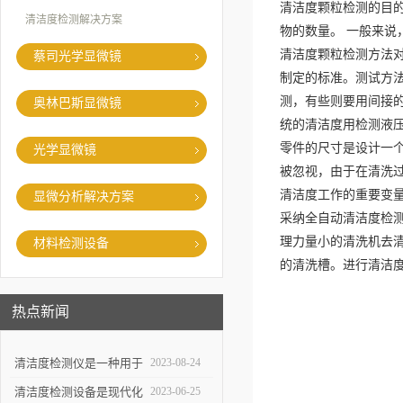
清洁度颗粒检测的目的
清洁度检测解决方案
物的数量。 一般来说
清洁度颗粒检测方法对
蔡司光学显微镜
制定的标准。测试方法
测，有些则要用间接的
奥林巴斯显微镜
统的清洁度用检测液
零件的尺寸是设计一
光学显微镜
被忽视，由于在清洗
清洁度工作的重要变
显微分析解决方案
采纳全自动清洁度检测
理力量小的清洗机去
材料检测设备
的清洗槽。进行清洁
热点新闻
清洁度检测仪是一种用于
2023-08-24
评估物体表面清洁程度的
清洁度检测设备是现代化
2023-06-25