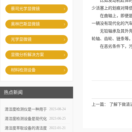
比如发动机缸体的关
少活塞上的划痕对降
蔡司光学显微镜
在曲轴上，即便是活
一辆没有现代化的汽
奥林巴斯显微镜
无铅轴承及其外壳的
轮轴、齿轮、链条等
光学显微镜
在恶劣条件下，污染
显微分析解决方案
材料检测设备
热点新闻
上一篇：
了解下做清
清洁度检测仪是一种用于
2023-08-24
评估物体表面清洁程度的
清洁度检测设备是现代化
2023-06-25
重要工具
生产中*一环
清洁度萃取设备的清洁度
2022-01-21