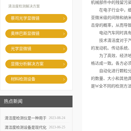
机械部件中的残留污
清洁度检测解决方案
在电子行业中，
亚微米级的间隙和纳
蔡司光学显微镜
击穿的概率，从而导
电动汽车同时具
奥林巴斯显微镜
技术清洁度对于
的发动机、传动系统
光学显微镜
为了高效、经济
格达成一致。各方必
显微分析解决方案
自动化进行颗粒
的数量、大小和其他
材料检测设备
是W全
不同的检测方
热点新闻
清洁度检测仪是一种用于
2023-08-24
评估物体表面清洁程度的
清洁度检测设备是现代化
2023-06-25