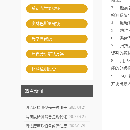
效果。
3.
超高
蔡司光学显微镜
检测系统
4.
颗粒
奥林巴斯显微镜
5.
精准
6.
系统
光学显微镜
7.
扫描
误判的颗
显微分析解决方案
8.
用户
能的分级
材料检测设备
9. S
并调出
蕞
热点新闻
清洁度检测仪是一种用于
2023-08-24
评估物体表面清洁程度的
清洁度检测设备是现代化
2023-06-25
重要工具
生产中*一环
清洁度萃取设备的清洁度
2022-01-21