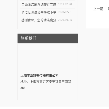
测试对于不同系统的组件
自动清洁度系统整套完成
2021-07-20
上一篇：
有不同的意义
交付——吉林客户
清洁度测试设备持续下单
2020-07-01
感谢青睐，您的清洁度分
2020-06-05
析设备即将发出…
联系我们
上海辛茨精密仪器有限公司
地址：上海市嘉定区安亭镇墨玉南路
888