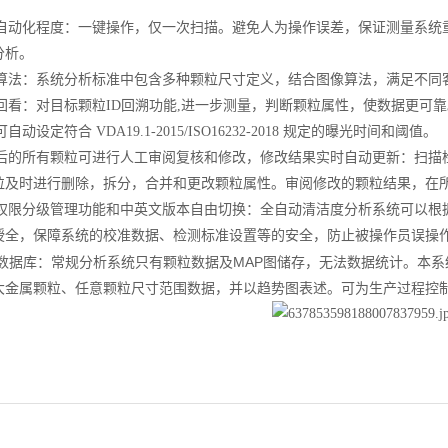
自动化程度：一键操作，仅一次扫描。避免人为操作误差，保证测量系统
分析。
算法：系统分析标准中包含多种颗粒尺寸定义，结合图像算法，满足不同
回看：对目标颗粒
ID
回溯功能
,
进一步测量，判断颗粒属性，使数据更可靠
可自动设定符合
VDA19.1-2015/ISO16232-2018
规定的曝光时间和阈值。
后的所有颗粒可进行人工审阅复核和修改，修改结果实时自动更新：扫描
粒及时进行删除，拆分，合并和更改颗粒属性。审阅修改的颗粒结果，在
权限分级管理功能和中英文版本自由切换：全自动清洁度分析系统可以根
授全，保障系统的校准数据、检测标准设置等的安全，防止被操作员误操
QL数据库：常规分析系统只有颗粒数据及MAP图储存，无法数据统计。本
大
金属颗粒、任意颗粒尺寸范围数据，并以趋势图表述。可为生产过程控