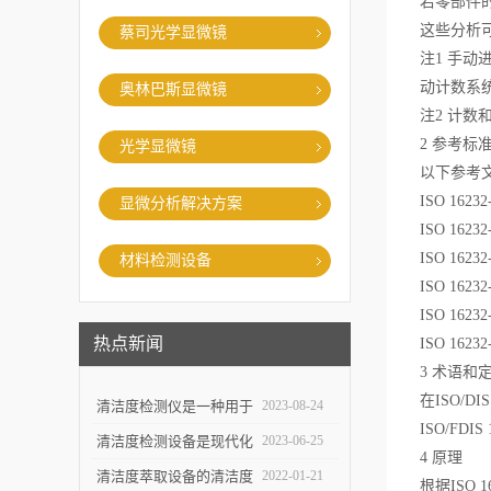
若零部件
这些分析
蔡司光学显微镜
注1 手
动计数系
奥林巴斯显微镜
注2 计
2 参考标
光学显微镜
以下参考
ISO 1
显微分析解决方案
ISO 1
ISO 1
材料检测设备
ISO 1
ISO 1
热点新闻
ISO 1
3 术语和
在ISO/D
清洁度检测仪是一种用于
2023-08-24
ISO/FDIS 1
评估物体表面清洁程度的
清洁度检测设备是现代化
2023-06-25
4 原理
重要工具
生产中*一环
清洁度萃取设备的清洁度
2022-01-21
根据ISO 