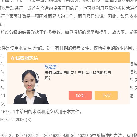
的功能会应某个或某些重要的微粒而削弱时，必须对整个薄膜过滤器的表
可以手动进行，或若有合适的设备可用的话，也可以利用图像分析技术进
动进行全表面计数是一项困难而累人的工作，而且容易出错。因此，如果按
统。
数和粒度分级的结果取决于许多参数，如显微镜的类型和模型、放大率、光
准
文件是使用本文件所*的。对于有日期的参考文件，仅所引用的版本适用
6232-1，公路车辆——有流体循环的部件的清洁度—第1部分：术语
6232-2，公路车辆——有流体循环的部件的清洁度—第2部分：机械搅拌萃取
欢迎您！
6232-3，公路车辆——有流体循环的部件的清洁度—第3部分：高压冲洗萃取
来自局域网的朋友！有什么可以帮助您的
吗？
6232-4，公路车辆——有流体循环的部件的清洁度—第4部分：超声波技术
6232-5，公路车辆——有流体循环的部件的清洁度—第5部分：功能试验台
6232-10，公路车辆——有流体循环的部件的清洁度—第10部分：结果的表述
定义
IS 16232-1中给出的术语和定义适用于本文件。
6232-7: 2006 (E)
16232-2、ISO 16232-3、ISO 16232-4和ISO 16232-5中