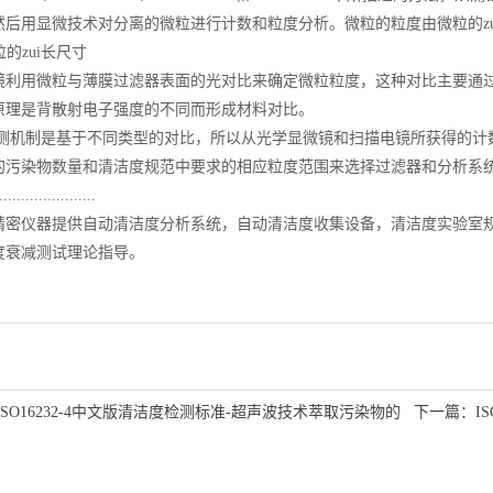
然后用显微技术对分离的微粒进行计数和粒度分析。微粒的粒度由微粒的zu
粒的zui长尺寸
镜利用微粒与薄膜过滤器表面的光对比来确定微粒粒度，这种对比主要通过
原理是背散射电子强度的不同而形成材料对比。
探测机制是基于不同类型的对比，所以从光学显微镜和扫描电镜所获得的计
的污染物数量和清洁度规范中要求的相应粒度范围来选择过滤器和分析系
......................
密仪器提供自动清洁度分析系统，自动清洁度收集设备，清洁度实验室规划，I
度衰减测试理论指导。
ISO16232-4中文版清洁度检测标准-超声波技术萃取污染物的
下一篇：
I