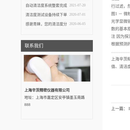
测试对于不同系统的组件
自动清洁度系统整套完成
2021-07-20
行过滤，
图1 － 微
有不同的意义
交付——吉林客户
清洁度测试设备持续下单
2020-07-01
光学显微
感谢青睐，您的清洁度分
2020-06-05
数的基本
析设备即将发出…
注 因为
根据预测
联系我们
................
上海辛茨精
值、清洁
上海辛茨精密仪器有限公司
地址：上海市嘉定区安亭镇墨玉南路
888
上一篇：
方法