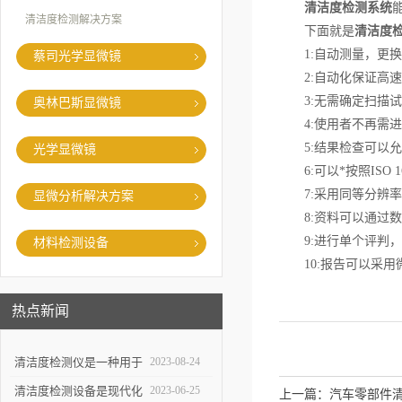
清洁度检测系统
清洁度检测解决方案
下面就是
清洁度
1:自动测量，更换
蔡司光学显微镜
2:自动化保证高速
3:无需确定扫描试
奥林巴斯显微镜
4:使用者不再需进
5:结果检查可以允
光学显微镜
6:可以*按照ISO 16
7:采用同等分辨率
显微分析解决方案
8:资料可以通过数
9:进行单个评判，可
材料检测设备
10:报告可以采用微
热点新闻
清洁度检测仪是一种用于
2023-08-24
评估物体表面清洁程度的
清洁度检测设备是现代化
2023-06-25
上一篇：
汽车零部件