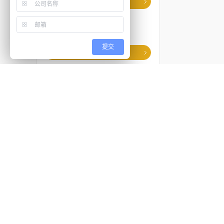
蔡司光学显微镜
材料分析显微镜
立体显微镜
提交
奥林巴斯显微镜
金相分析显微镜
体视显微镜
光学显微镜
3D超景深显微镜
详细内容
金相显微镜
测量显微镜
进口金相
半导体显微镜
可调速双盘
偏光显微镜
0.5 HP , Si
380W單相
显微分析解决方案
LCD displa
LCD顯示, 
AC Drive
清洁度颗粒检测
交流電動機
颗粒自动分析