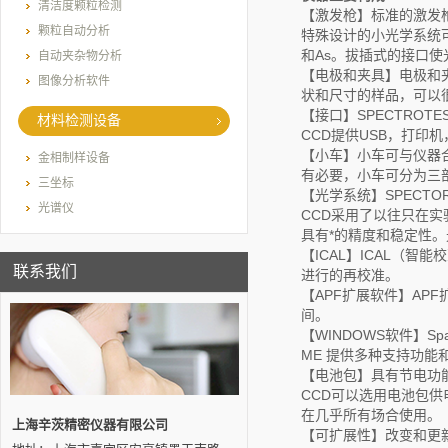
清洁度颗粒检测
【激发枪】标准的激发
颗粒自动分析
特殊设计的小光学系统可
和As。拔插式的接口
自动夹杂物分析
【电极和夹具】电极和
图像分析软件
状和尺寸的样品，可以
【接口】SPECTROTE
材料检测设备
CCD提供USB，打印
【小车】小车可与仪器
金相制样设备
有必要，小车可分为三
三坐标
【光学系统】SPECTOR
光谱仪
CCD采用了以往只在
具有*的精度和稳定性
【ICAL】ICAL（
联系我们
进行的再校准。
【APF扩展软件】A
间。
【WINDOWS软件】Spar
ME 提供多种支持功
【电池包】具有节电功能
CCD可以选用电池包
在几乎所有场合使用。
上海辛茨精密仪器有限公司
【可扩展性】改变和更新S