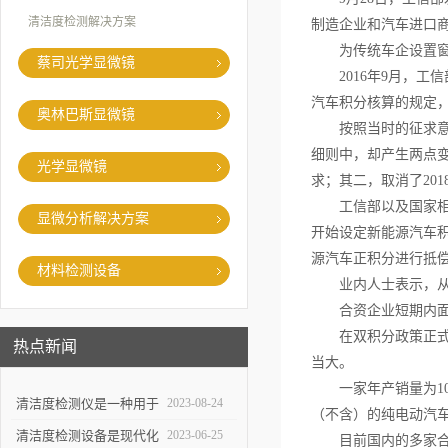
清洁度检测解决方案
制造企业和汽车进口
为传统车企设置窗
蔡司光学显微镜
2016年9月，工
汽车积分核算的规定
奥林巴斯显微镜
按照当时的征求意见稿
细则中，却产生两点
光学显微镜
求；其二，取消了20
工信部以及国家相关
显微分析解决方案
开始设定新能源汽车积
源汽车正积分进行抵
材料检测设备
业内人士表示，从现
合资企业短期内面
在双积分政策正式出
热点新闻
当大。
一家年产销量为100
清洁度检测仪是一种用于
2023-08-24
（不含）的纯电动汽
评估物体表面清洁程度的
清洁度检测设备是现代化
2023-06-25
目前国内的多家合资