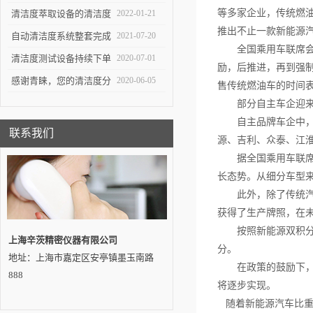
重要工具
生产中*一环
等多家企业，传统燃
清洁度萃取设备的清洁度
2022-01-21
推出不止一款新能源
测试对于不同系统的组件
自动清洁度系统整套完成
2021-07-20
全国乘用车联席会秘
有不同的意义
交付——吉林客户
清洁度测试设备持续下单
2020-07-01
励，后推进，再到强
感谢青睐，您的清洁度分
2020-06-05
售传统燃油车的时间
析设备即将发出…
部分自主车企迎来
自主品牌车企中，有
联系我们
源、吉利、众泰、江
据全国乘用车联席会统
长态势。从细分车型来
此外，除了传统汽车
获得了生产牌照，在未
按照新能源双积分政
上海辛茨精密仪器有限公司
分。
地址：上海市嘉定区安亭镇墨玉南路
在政策的鼓励下，到2
888
将逐步实现。
随着新能源汽车比重